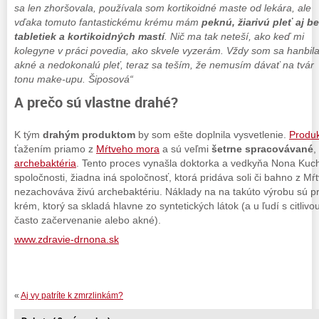
sa len zhoršovala, používala som kortikoidné maste od lekára, ale
vďaka tomuto fantastickému krému mám
peknú, žiarivú pleť aj b
tabletiek a kortikoidných mastí
. Nič ma tak neteší, ako keď mi
kolegyne v práci povedia, ako skvele vyzerám. Vždy som sa hanbil
akné a nedokonalú pleť, teraz sa teším, že nemusím dávať na tvár
tonu make-upu. Šiposová“
A prečo sú vlastne drahé?
K tým
drahým produktom
by som ešte doplnila vysvetlenie.
Produk
ťažením priamo z
Mŕtveho mora
a sú veľmi
šetrne spracovávané
,
archebaktéria
. Tento proces vynašla doktorka a vedkyňa Nona Kuch
spoločnosti, žiadna iná spoločnosť, ktorá pridáva soli či bahno z M
nezachováva živú archebaktériu. Náklady na na takúto výrobu sú pr
krém, ktorý sa skladá hlavne zo syntetických látok (a u ľudí s citliv
často začervenanie alebo akné).
www.zdravie-drnona.sk
«
Aj vy patríte k zmrzlinkám?