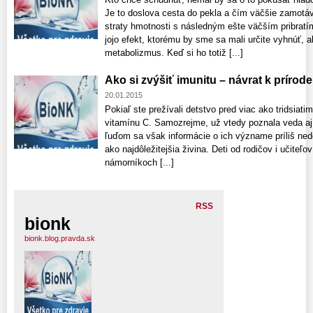
Je to doslova cesta do pekla a čím väčšie zamotáv
straty hmotnosti s následným ešte väčším pribratí
jojo efekt, ktorému by sme sa mali určite vyhnúť, 
metabolizmus. Keď si ho totiž [...]
Ako si zvýšiť imunitu – návrat k prírode
20.01.2015
Pokiaľ ste prežívali detstvo pred viac ako tridsiat
vitamínu C. Samozrejme, už vtedy poznala veda aj
ľuďom sa však informácie o ich význame príliš ned
ako najdôležitejšia živina. Deti od rodičov i učiteľ
námorníkoch [...]
RSS
bionk
bionk.blog.pravda.sk