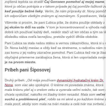
zvýšená teplota sa stratili!
Čaj Gonseen pomohol aj mojej mame
,
ktoré ju občas potrápia a v takom prípade jej čaj pomôže ťažkosti 
keď použije bežné lieky
. Verím, že nám prípravky dr. Nony pomôž
ich odporúčam všetkým známym aj neznámym. S pozdravom, Vaša zá
Všimnite si prosím, že pani Ľubica píše, že dcéra použije obklady
jej ekzém to drží na uzde
. V tom je koncentrovanosť a výhoda naši
dobré ich používať každý deň, neskôr stačí už len občas a tým sa 
dôsledku stáva oveľa lacnejšou, pretože vydrží dlhšie obdobie.
Pani Ľubica sa stala našou stálou a vernou zákazníčkou, ktorá si 
Dr. Nona každý mesiac a vždy keď sa stretneme, s radosťou nám ro
zas komu z jej rodiny zázračne pomohol. Pani Ľubica tiež nie je ži
obyčajná priemerne zarábajúca žena, ktorá si len usporiadala svoje 
je na prvom mieste.
Príbeh pani Šiposovej
Druhý príbeh:
„Od mája používam
dynamický hydratačný krém Dr.
Nona
, som viac ako spokojná. O kréme mi povedala známa, ktorá
mala krásnu pleť aj v zrelom veku a vyzerala veľmi sviežo, tak som 
chcela vyskúšať, nakoľko mi žiadny krém nesadol. Mala som
veľmi
suchú a problémovú pleť
, robilo sa mi akné a po každom kréme
mala pocit, akoby som mala na tvári masku a celá tvár ma svrbela. 