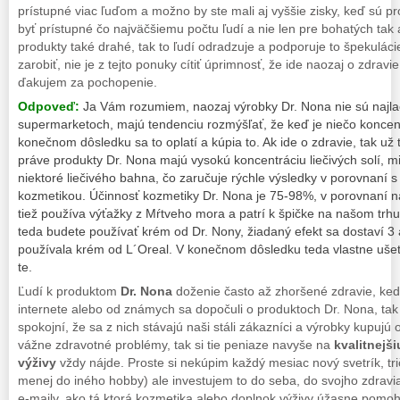
prístupné viac ľuďom a možno by ste mali aj vyššie zisky, keď sú pr
byť prístupné čo najväčšiemu počtu ľudí a nie len pre bohatých tak
produkty také drahé, tak to ľudí odradzuje a podporuje to špekuláci
zarobiť, nie je z tejto ponuky cítiť úprimnosť, že ide naozaj o zdravie 
ďakujem za pochopenie.
Odpoveď:
Ja Vám rozumiem, naozaj výrobky Dr. Nona nie sú najla
supermarketoch, majú tendenciu rozmýšľať, že keď je niečo koncent
konečnom dôsledku sa to oplatí a kúpia to. Ak ide o zdravie, tak už
práve produkty Dr. Nona majú vysokú koncentráciu liečivých solí, mi
niektoré liečivého bahna, čo zaručuje rýchle výsledky v porovnaní s
kozmetikou. Účinnosť kozmetiky Dr. Nona je 75-98%, v porovnaní na
tiež používa výťažky z Mŕtveho mora a patrí k špičke na našom trh
teda budete používať krém od Dr. Nony, žiadaný efekt sa dostaví 3 
používala krém od L´Oreal. V konečnom dôsledku teda vlastne ušet
te.
Ľudí k produktom
Dr. Nona
doženie často až zhoršené zdravie, ke
internete alebo od známych sa dopočuli o produktoch Dr. Nona, tak 
spokojní, že sa z nich stávajú naši stáli zákazníci a výrobky kupuj
vážne zdravotné problémy, tak si tie peniaze navyše na
kvalitnejš
výživy
vždy nájde. Proste si nekúpim každý mesiac nový svetrík, tri
menej do iného hobby) ale investujem to do seba, do svojho zdrav
e-maily, ako tá ktorá kozmetika alebo doplnok výživy úžasne pomohl