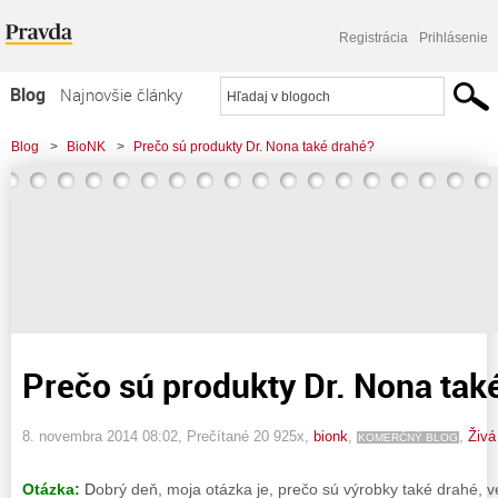
Registrácia
Prihlásenie
Blog
Najnovšie články
Najčítanejšie články
Blog
>
BioNK
>
Prečo sú produkty Dr. Nona také drahé?
Najkomentovanejšie články
Zoznam blogov
Komerčné blogy
Prečo sú produkty Dr. Nona tak
8. novembra 2014 08:02
, Prečítané 20 925x,
bionk
,
,
Živá
KOMERČNÝ BLOG
Otázka:
D
obrý deň, moja otázka je, prečo sú výrobky také drahé, ve