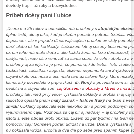
dovtedy trápili už roky a bezvýsledne.
Príbeh dcéry pani Ľubice
„Dcéra má 35 rokov a odmalička má problémy s
atopickým ekzé
úplne čistú, ale aj také, keď ju ekzém poriadne potrápi. Skúšala vš
úspechom, ale v prípade dlhotrvajúcejších problémov vždy pomohol 
duši“ alebo už len kortikoidy. Začiatkom letnej sezóny bola veľmi p
okrem toho má malé dieťa a ako každá žena na krku domácnosť, či
nadýchnuť, nieto ešte venovať sa sama sebe. Je veľmi obetavá a v n
problémy aj za iných a je prvá, čo pomáha, kde treba. Toto všetko s
ťažkostiach začiatkom augusta, ekzému nepomohla ani 2-týždňová d
objavil okolo očí, nosa a úst, mala tam až fialové fľaky, ktoré neza
kamarátky dozvedela o prípravkoch
dr. Nony
a povedala som si, ž
neublížia a objednala som
čaj Gonseen
a
obklady z Mŕveho mora
. 
produkty, tak hneď prvý večer vyskúšala obklady a urobila si aj čaj.
radosťou opísala priam
malý zázrak – fialové fľaky na tvári z ve
zmizli!
Obklady opakovala ešte niekoľko dní a potom podobným spô
vylúhovaného čaju. Rozhodla sa čaj piť aj naďalej – aj problémy s 
istotu si ešte
občas
urobí obklad. Ekzém už pár týždňov na tvári ne
pomocou čaju Gonseen podarí udržať na uzde. Dcéra vyskúšala aj
ňu pokúšala viróza, urobila si dva dni po sebe pred spaním kúpeľ s