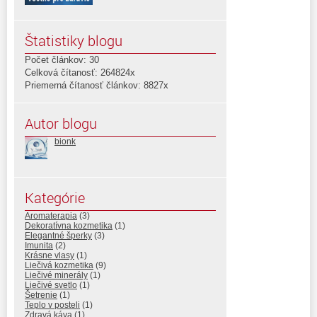
Štatistiky blogu
Počet článkov: 30
Celková čítanosť: 264824x
Priemerná čítanosť článkov: 8827x
Autor blogu
bionk
Kategórie
Aromaterapia
(3)
Dekoratívna kozmetika
(1)
Elegantné šperky
(3)
Imunita
(2)
Krásne vlasy
(1)
Liečivá kozmetika
(9)
Liečivé minerály
(1)
Liečivé svetlo
(1)
Šetrenie
(1)
Teplo v posteli
(1)
Zdravá káva
(1)