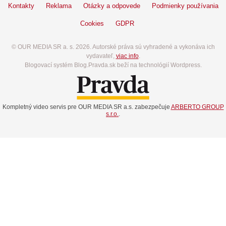
Kontakty
Reklama
Otázky a odpovede
Podmienky používania
Cookies
GDPR
© OUR MEDIA SR a. s. 2026. Autorské práva sú vyhradené a vykonáva ich
vydavateľ,
viac info
.
Blogovací systém Blog.Pravda.sk beží na technológií Wordpress.
Kompletný video servis pre OUR MEDIA SR a.s. zabezpečuje
ARBERTO GROUP
s.r.o.
.