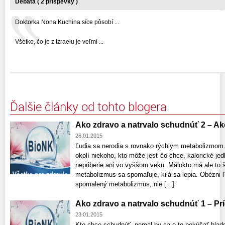
Debata ( 2 príspevky )
Doktorka Nona Kuchina síce pôsobí ...
Všetko, čo je z Izraelu je veľmi ...
Ďalšie články od tohto blogera
Ako zdravo a natrvalo schudnúť 2 – Ak
26.01.2015
Ľudia sa nerodia s rovnako rýchlym metabolizmom
okolí niekoho, kto môže jesť čo chce, kalorické je
nepriberie ani vo vyššom veku. Málokto má ale to š
metabolizmus sa spomaľuje, kilá sa lepia. Obézni ľ
spomalený metabolizmus, nie [...]
Ako zdravo a natrvalo schudnúť 1 – Pr
23.01.2015
Kto chce schudnúť, nemal by sa o to pokúšať hlado