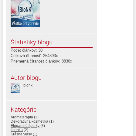
Štatistiky blogu
Počet článkov: 30
Celková čítanosť: 264893x
Priemerná čítanosť článkov: 8830x
Autor blogu
bionk
Kategórie
Aromaterapia
(3)
Dekoratívna kozmetika
(1)
Elegantné šperky
(3)
Imunita
(2)
Krásne vlasy
(1)