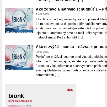
Ako zdravo a natrvalo schudnúť 1 – Pr
23.01.2015
Kto chce schudnúť, nemal by sa o to pokúšať hlado
Je to doslova cesta do pekla a čím väčšie zamotáv
straty hmotnosti s následným ešte väčším pribratí
jojo efekt, ktorému by sme sa mali určite vyhnúť, 
metabolizmus. Keď si ho totiž [...]
Ako si zvýšiť imunitu – návrat k prírode
20.01.2015
Pokiaľ ste prežívali detstvo pred viac ako tridsiat
vitamínu C. Samozrejme, už vtedy poznala veda aj
ľuďom sa však informácie o ich význame príliš ned
ako najdôležitejšia živina. Deti od rodičov i učiteľ
námorníkoch [...]
RSS
bionk
bionk.blog.pravda.sk