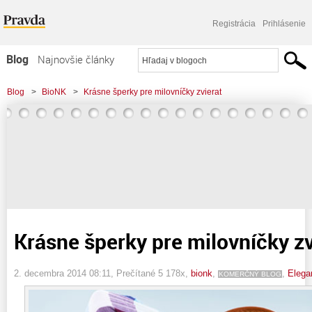
Registrácia
Prihlásenie
Blog
Najnovšie články
Najčítanejšie články
Blog
>
BioNK
>
Krásne šperky pre milovníčky zvierat
Najkomentovanejšie články
Zoznam blogov
Komerčné blogy
Krásne šperky pre milovníčky zv
2. decembra 2014 08:11
, Prečítané 5 178x,
bionk
,
,
Elega
KOMERČNÝ BLOG