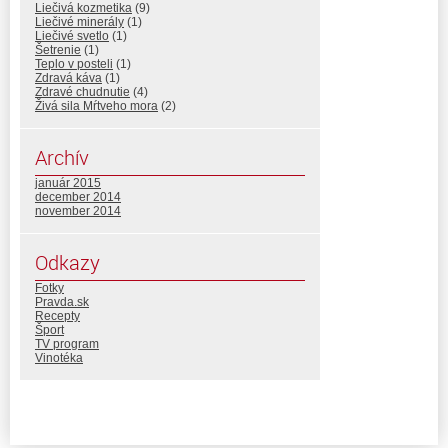
Liečivá kozmetika
(9)
Liečivé minerály
(1)
Liečivé svetlo
(1)
Šetrenie
(1)
Teplo v posteli
(1)
Zdravá káva
(1)
Zdravé chudnutie
(4)
Živá sila Mŕtveho mora
(2)
Archív
január 2015
december 2014
november 2014
Odkazy
Fotky
Pravda.sk
Recepty
Šport
TV program
Vinotéka