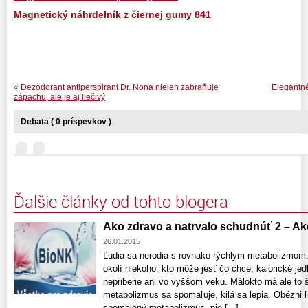
Magnetický náhrdelník z čiernej gumy 841
«
Dezodorant antiperspirant Dr. Nona nielen zabraňuje
Elegantné
zápachu, ale je aj liečivý
Debata ( 0 príspevkov )
Ďalšie články od tohto blogera
Ako zdravo a natrvalo schudnúť 2 – Ak
26.01.2015
Ľudia sa nerodia s rovnako rýchlym metabolizmom
okolí niekoho, kto môže jesť čo chce, kalorické je
nepriberie ani vo vyššom veku. Málokto má ale to š
metabolizmus sa spomaľuje, kilá sa lepia. Obézni ľ
spomalený metabolizmus, nie [...]