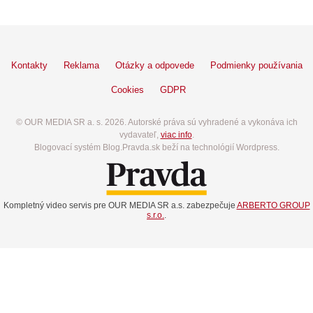
Kontakty
Reklama
Otázky a odpovede
Podmienky používania
Cookies
GDPR
© OUR MEDIA SR a. s. 2026. Autorské práva sú vyhradené a vykonáva ich
vydavateľ,
viac info
.
Blogovací systém Blog.Pravda.sk beží na technológií Wordpress.
Kompletný video servis pre OUR MEDIA SR a.s. zabezpečuje
ARBERTO GROUP
s.r.o.
.