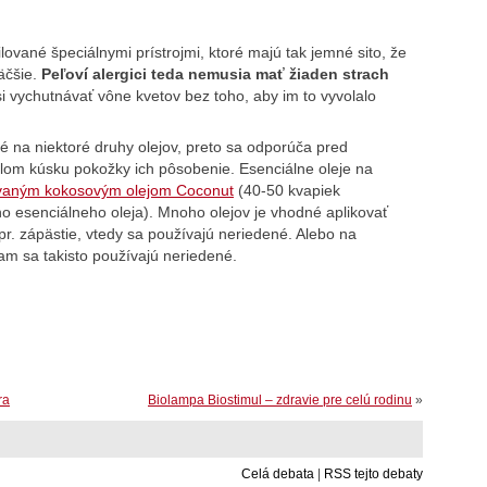
ované špeciálnymi prístrojmi, ktoré majú tak jemné sito, že
äčšie.
Peľoví alergici teda nemusia mať žiaden strach
i vychutnávať vône kvetov bez toho, aby im to vyvolalo
vé na niektoré druhy olejov, preto sa odporúča pred
lom kúsku pokožky ich pôsobenie. Esenciálne oleje na
ovaným kokosovým olejom Coconut
(40-50 kvapiek
o esenciálneho oleja). Mnoho olejov je vhodné aplikovať
pr. zápästie, vtedy sa používajú neriedené. Alebo na
tam sa takisto používajú neriedené.
ra
Biolampa Biostimul – zdravie pre celú rodinu
»
Celá debata
|
RSS tejto debaty