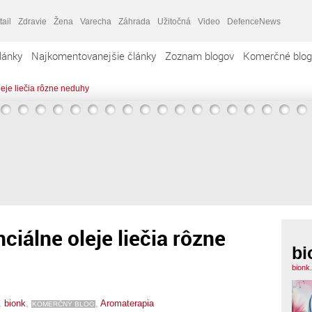
tail
Zdravie
Žena
Varecha
Záhrada
Užitočná
Video
DefenceNews
lánky
Najkomentovanejšie články
Zoznam blogov
Komerčné blog
eje liečia rôzne neduhy
ciálne oleje liečia rôzne
bi
bionk
,
bionk
,
,
Aromaterapia
KOMERČNÝ BLOG