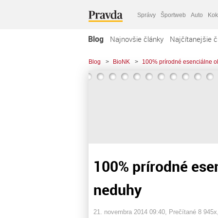
Správy
Športweb
Auto
Kok
Blog
Najnovšie články
Najčítanejšie č
Blog
>
BioNK
>
100% prírodné esenciálne ol
100% prírodné esen
neduhy
21. novembra 2014 09:40
, Prečítané 8 945x