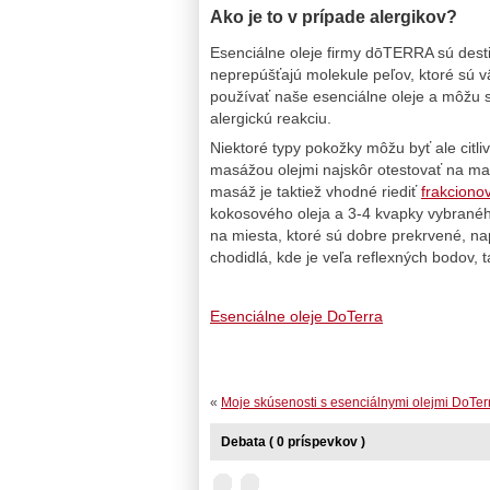
Ako je to v prípade alergikov?
Esenciálne oleje firmy dōTERRA sú destil
neprepúšťajú molekule peľov, ktoré sú v
používať naše esenciálne oleje a môžu s
alergickú reakciu.
Niektoré typy pokožky môžu byť ale citli
masážou olejmi najskôr otestovať na ma
masáž je taktiež vhodné riediť
frakcion
kokosového oleja a 3-4 kvapky vybranéh
na miesta, ktoré sú dobre prekrvené, na
chodidlá, kde je veľa reflexných bodov, 
Esenciálne oleje DoTerra
«
Moje skúsenosti s esenciálnymi olejmi DoTer
Debata ( 0 príspevkov )