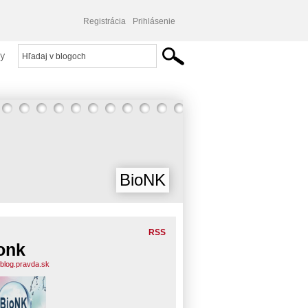
Registrácia
Prihlásenie
y
BioNK
RSS
onk
.blog.pravda.sk