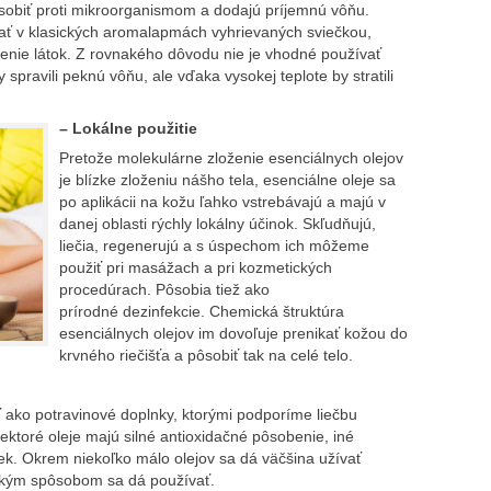
ôsobiť proti mikroorganismom a dodajú príjemnú vôňu.
ať v klasických aromalapmách vyhrievaných sviečkou,
ženie látok. Z rovnakého dôvodu nie je vhodné používať
spravili peknú vôňu, ale vďaka vysokej teplote by stratili
– Lokálne použitie
Pretože molekulárne zloženie esenciálnych olejov
je blízke zloženiu nášho tela, esenciálne oleje sa
po aplikácii na kožu ľahko vstrebávajú a majú v
danej oblasti rýchly lokálny účinok. Skľudňujú,
liečia, regenerujú a s úspechom ich môžeme
použiť pri masážach a pri kozmetických
procedúrach. Pôsobia tiež ako
prírodné dezinfekcie. Chemická štruktúra
esenciálnych olejov im dovoľuje prenikať kožou do
krvného riečišťa a pôsobiť tak na celé telo.
ť ako potravinové doplnky, ktorými podporíme liečbu
ektoré oleje majú silné antioxidačné pôsobenie, iné
ek. Okrem niekoľko málo olejov sa dá väčšina užívať
 akým spôsobom sa dá používať.