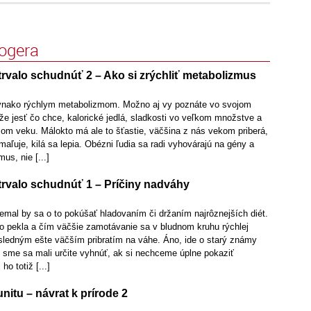
logera
rvalo schudnúť 2 – Ako si zrýchliť metabolizmus
ovnako rýchlym metabolizmom. Možno aj vy poznáte vo svojom
že jesť čo chce, kalorické jedlá, sladkosti vo veľkom množstve a
šom veku. Málokto má ale to šťastie, väčšina z nás vekom priberá,
ľuje, kilá sa lepia. Obézni ľudia sa radi vyhovárajú na gény a
s, nie [...]
trvalo schudnúť 1 – Príčiny nadváhy
emal by sa o to pokúšať hladovaním či držaním najrôznejších diét.
do pekla a čím väčšie zamotávanie sa v bludnom kruhu rýchlej
ásledným ešte väčším pribratím na váhe. Áno, ide o starý známy
y sme sa mali určite vyhnúť, ak si nechceme úplne pokaziť
o totiž [...]
nitu – návrat k prírode 2