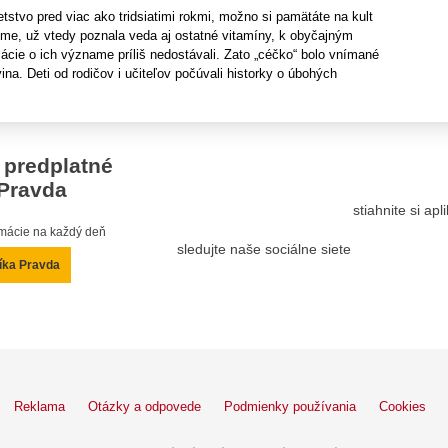
detstvo pred viac ako tridsiatimi rokmi, možno si pamätáte na kult
me, už vtedy poznala veda aj ostatné vitamíny, k obyčajným
ácie o ich význame príliš nedostávali. Zato „céčko“ bolo vnímané
vina. Deti od rodičov i učiteľov počúvali historky o úbohých
 predplatné
Pravda
stiahnite si ap
ormácie na každý deň
sledujte naše sociálne siete
íka Pravda
Reklama
Otázky a odpovede
Podmienky používania
Cookies