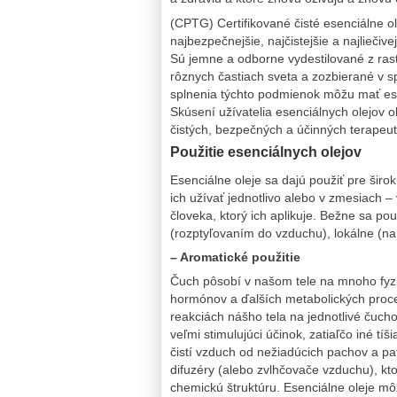
(CPTG) Certifikované čisté esenciálne o
najbezpečnejšie, najčistejšie a najliečiv
Sú jemne a odborne vydestilované z rast
rôznych častiach sveta a zozbierané v
splnenia týchto podmienok môžu mať ese
Skúsení užívatelia esenciálnych olejov 
čistých, bezpečných a účinných terapeuti
Použitie esenciálnych olejov
Esenciálne oleje sa dajú použiť pre ši
ich užívať jednotlivo alebo v zmesiach 
človeka, ktorý ich aplikuje. Bežne sa p
(rozptyľovaním do vzduchu), lokálne (n
– Aromatické použitie
Čuch pôsobí v našom tele na mnoho fyzi
hormónov a ďalších metabolických proce
reakciách nášho tela na jednotlivé čuch
veľmi stimulujúci účinok, zatiaľčo iné tí
čistí vzduch od nežiadúcich pachov a 
difuzéry (alebo zvlhčovače vzduchu), kt
chemickú štruktúru. Esenciálne oleje mô