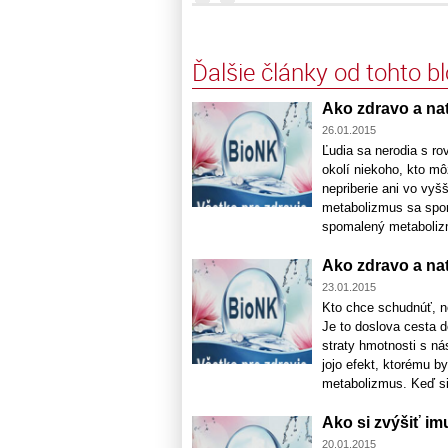
Ďalšie články od tohto b
Ako zdravo a nat
26.01.2015
Ľudia sa nerodia s r
okolí niekoho, kto mô
nepriberie ani vo vyš
metabolizmus sa spoma
spomalený metabolizmu
Ako zdravo a na
23.01.2015
Kto chce schudnúť, n
Je to doslova cesta 
straty hmotnosti s n
jojo efekt, ktorému b
metabolizmus. Keď si h
Ako si zvýšiť imu
20.01.2015