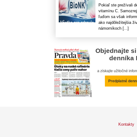
Pokiaľ ste prežívali 
vitamínu C. Samozrej
ľuďom sa však inform
ako najdôležitejšia ži
námorníkoch [...]
Objednajte si
denníka 
a získajte užitočné inf
Predplatné denn
Kontakty