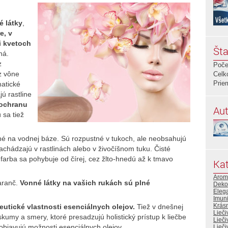
é látky
,
e, v
i kvetoch
Šta
ná.
z
Poče
z vône
Celk
Prie
matické
jú rastline
 ochranu
Aut
 sa tiež
né na vodnej báze. Sú rozpustné v tukoch, ale neobsahujú
nachádzajú v rastlinách alebo v živočíšnom tuku. Čisté
 farba sa pohybuje od čírej, cez žlto-hnedú až k tmavo
Kat
Arom
aranč.
Vonné látky na vašich rukách sú plné
Deko
Eleg
Imuni
Krás
eutické vlastnosti esenciálnych olejov.
Tiež v dnešnej
Lieči
kumy a smery, ktoré presadzujú holistický prístup k liečbe
Lieči
objavujú možnosti esenciálnych olejov.
Lieči