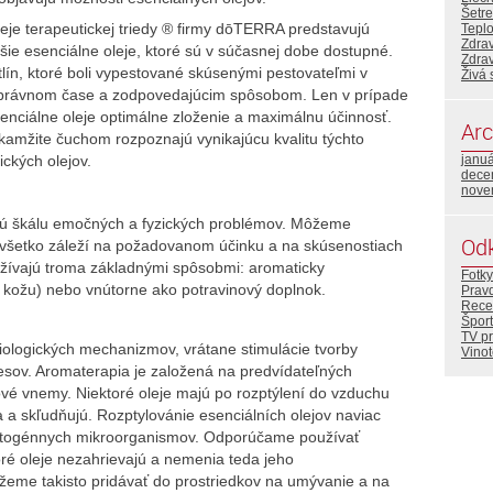
Šetre
leje terapeutickej triedy ® firmy dōTERRA predstavujú
Teplo
Zdra
ejšie esenciálne oleje, ktoré sú v súčasnej dobe dostupné.
Zdra
lín, ktoré boli vypestované skúsenými pestovateľmi v
Živá 
 správnom čase a zodpovedajúcim spôsobom. Len v prípade
nciálne oleje optimálne zloženie a maximálnu účinnosť.
Arc
okamžite čuchom rozpoznajú vynikajúcu kvalitu týchto
ckých olejov.
janu
dece
nove
rokú škálu emočných a fyzických problémov. Môžeme
Od
– všetko záleží na požadovanom účinku a na skúsenostiach
oužívajú troma základnými spôsobmi: aromaticky
Fotky
a kožu) nebo vnútorne ako potravinový doplnok.
Prav
Rece
Šport
TV p
ologických mechanizmov, vrátane stimulácie tvorby
Vino
sov. Aromaterapia je založená na predvídateľných
ové vnemy. Niektoré oleje majú po rozptýlení do vzduchu
šia a skľudňujú. Rozptylovánie esenciálních olejov naviac
patogénnych mikroorganismov. Odporúčame používať
oré oleje nezahrievajú a nemenia teda jeho
žeme takisto pridávať do prostriedkov na umývanie a na