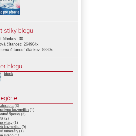
tistiky blogu
t článkov: 30
ová čítanosť: 264904x
merná čítanosť článkov: 8830x
or blogu
bionk
egórie
aterapia
(3)
ratívna kozmetika
(1)
antné šperky
(3)
ta
(2)
ne vlasy
(1)
vá kozmetika
(9)
vé minerály
(1)
vé svetlo
(1)