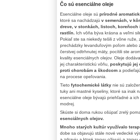
Čo sú esenciálne oleje
Esenciálne oleje sú
prírodné aromatick
ktoré sa nachádzajú
v semenách, v kôr
dreve, v stonkách, listoch, koreňoch 
rastlín.
Ich vôňa býva krásna a veľmi sil
Pokiaľ ste sa niekedy tešili z vône ruže, 
prechádzky levanduľovým poľom alebo 
čerstvej odtrhnutej mäty, pocítili ste aro
kvality esenciálnych olejov. Oleje dodáva
jej charakteristickú vôňu,
poskytujú jej
proti chorobám a škodcom
a podieľajú
na procese opeľovania.
Tieto
fytochemické látky
nie sú založe
tuky ani mastné kyseliny, ktoré sa inak 
esenciálne oleje bývajú priehľadné a ich
modrej.
Skúste si doma rukou ošúpať zrelý pom
esenciálnych olejov.
Mnoho starých kultúr využívalo terap
dobe sa objavujú stále nové vedecké výs
a zdraviu a ktoré znovu oživujú a znovu 