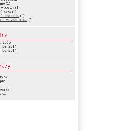
nie
(1)
 v posteli
(1)
vá káva
(1)
vé chudnutie
(4)
sila Mŕtveho mora
(2)
hív
ár 2015
mber 2014
mber 2014
kazy
da.sk
pty
rogram
téka