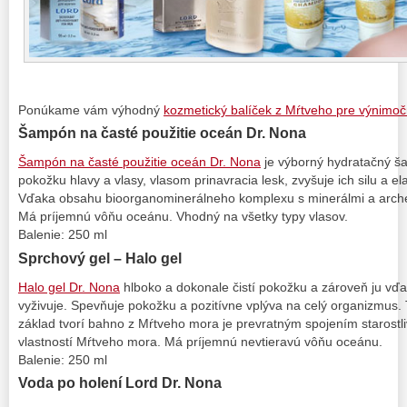
Ponúkame vám výhodný
kozmetický balíček z Mŕtveho pre výnimo
Šampón na časté použitie oceán Dr. Nona
Šampón na časté použitie oceán Dr. Nona
je výborný hydratačný ša
pokožku hlavy a vlasy, vlasom prinavracia lesk, zvyšuje ich silu a ela
Vďaka obsahu bioorganominerálneho komplexu s minerálmi a archeba
Má príjemnú vôňu oceánu. Vhodný na všetky typy vlasov.
Balenie: 250 ml
Sprchový gel – Halo gel
Halo gel Dr. Nona
hlboko a dokonale čistí pokožku a zároveň ju v
vyživuje. Spevňuje pokožku a pozitívne vplýva na celý organizmus.
základ tvorí bahno z Mŕtveho mora je prevratným spojením starostliv
vlastností Mŕtveho mora. Má príjemnú nevtieravú vôňu oceánu.
Balenie: 250 ml
Voda po holení Lord Dr. Nona