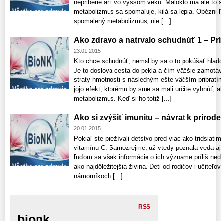
nepriberie ani vo vyššom veku. Málokto má ale to š
metabolizmus sa spomaľuje, kilá sa lepia. Obézni ľ
spomalený metabolizmus, nie [...]
Ako zdravo a natrvalo schudnúť 1 – Pr
23.01.2015
Kto chce schudnúť, nemal by sa o to pokúšať hlado
Je to doslova cesta do pekla a čím väčšie zamotáv
straty hmotnosti s následným ešte väčším pribratí
jojo efekt, ktorému by sme sa mali určite vyhnúť, 
metabolizmus. Keď si ho totiž [...]
Ako si zvýšiť imunitu – návrat k prírode
20.01.2015
Pokiaľ ste prežívali detstvo pred viac ako tridsiat
vitamínu C. Samozrejme, už vtedy poznala veda aj
ľuďom sa však informácie o ich význame príliš ned
ako najdôležitejšia živina. Deti od rodičov i učiteľ
námorníkoch [...]
RSS
bionk