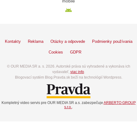
mobile
Kontakty
Reklama
Otázky a odpovede
Podmienky používania
Cookies
GDPR
© OUR MEDIA SR a. s. 2026. Autorské práva sú vyhradené a vykonáva ich
vydavateľ,
viac info
.
Blogovací systém Blog.Pravda.sk beží na technológií Wordpress.
Kompletný video servis pre OUR MEDIA SR a.s. zabezpečuje
ARBERTO GROUP
s.r.o.
.