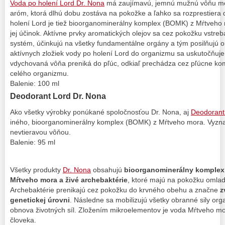
Voda po holení Lord Dr. Nona
má zaujímavú, jemnú mužnú vôňu mor
aróm, ktorá dlhú dobu zostáva na pokožke a ľahko sa rozprestiera 
holení Lord je tiež bioorganominerálny komplex (BOMK) z Mŕtveho 
jej účinok. Aktívne prvky aromatických olejov sa cez pokožku vstrebá
systém, účinkujú na všetky fundamentálne orgány a tým posilňujú 
aktívnych zložiek vody po holení Lord do organizmu sa uskutočňuje
vdychovaná vôňa preniká do pľúc, odkiaľ prechádza cez pľúcne kom
celého organizmu.
Balenie: 100 ml
Deodorant Lord Dr. Nona
Ako všetky výrobky ponúkané spoločnosťou Dr. Nona, aj
Deodorant
iného, bioorganominerálny komplex (BOMK) z Mŕtveho mora. Vyznač
nevtieravou vôňou.
Balenie: 95 ml
Všetky produkty
Dr. Nona
obsahujú
bioorganominerálny komplex
Mŕtveho mora a živé archebaktérie
, ktoré majú na pokožku omlad
Archebaktérie prenikajú cez pokožku do krvného obehu a značne
z
genetickej úrovni
. Následne sa mobilizujú všetky obranné sily org
obnova životných síl. Zložením mikroelementov je voda Mŕtveho mor
človeka.