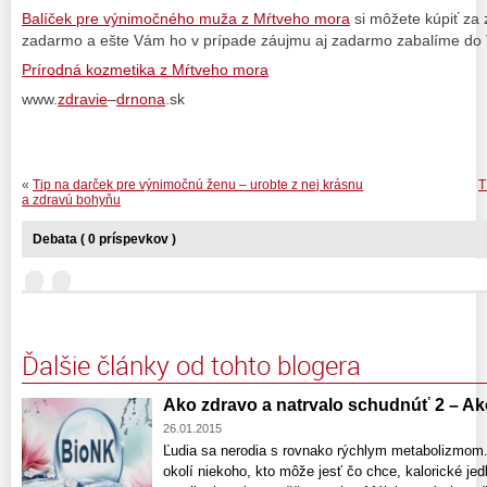
Balíček pre výnimočného muža z Mŕtveho mora
si môžete kúpiť za
zadarmo a ešte Vám ho v prípade záujmu aj zadarmo zabalíme do 
Prírodná kozmetika z Mŕtveho mora
www.
zdravie
–
drnona
.sk
«
Tip na darček pre výnimočnú ženu – urobte z nej krásnu
T
a zdravú bohyňu
Debata ( 0 príspevkov )
Ďalšie články od tohto blogera
Ako zdravo a natrvalo schudnúť 2 – Ak
26.01.2015
Ľudia sa nerodia s rovnako rýchlym metabolizmom
okolí niekoho, kto môže jesť čo chce, kalorické je