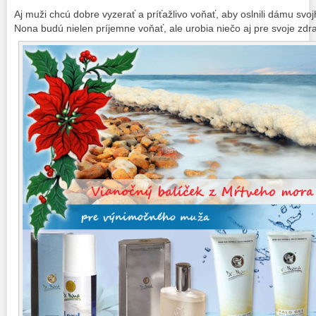
Aj muži chcú dobre vyzerať a príťažlivo voňať, aby oslnili dámu svo
Nona budú nielen príjemne voňať, ale urobia niečo aj pre svoje zdra