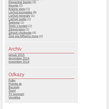
Elegantné šperky
(3)
Imunita
(2)
Krásne vlasy
(1)
Liečivá kozmetika
(9)
Liečivé minerály
(1)
Liečivé svetlo
(1)
Šetrenie
(1)
Teplo v posteli
(1)
Zdravá káva
(1)
Zdravé chudnutie
(4)
Živá sila Mŕtveho mora
(2)
Archív
január 2015
december 2014
november 2014
Odkazy
Fotky
Pravda.sk
Recepty
Šport
TV program
Vinotéka